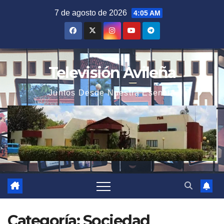
Saltar
7 de agosto de 2026
4:05 AM
al
contenido
Televisión Avileña
Juntos Desde Nuestra Esencia
Categoría:
Sociedad