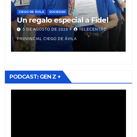
CIEGO DE ÁVILA
DESTACADA
ECONOMÍA
C
Ciego de Ávila implementa
B
Estrategias de Desarrollo
i
Municipal en sus diez
a
5 DE AGOSTO DE 2026
TELECENTRO
territorios
e
PROVINCIAL CIEGO DE ÁVILA
PR
PODCAST: GEN Z +