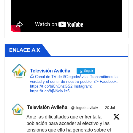
ENLACE A X
Televisión Avileña
Seguir
📺 Canal de TV de #CiegodeÁvila. Transmitimos la
verdad y el sentir de nuestro pueblo. 👉 Facebook:
https://t.co/biChOnzGS2 Instagram:
https://t.co/hjNNoiy1z5
Televisión Avileña
@ciegodeavilatv
·
20 Jul
Ante las dificultades que enfrenta la
población para acceder al efectivo y las
tensiones que ello ha generado sobre el