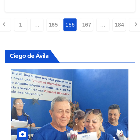
Paginación
1
…
165
166
167
…
184
de
entradas
Ciego de Ávila