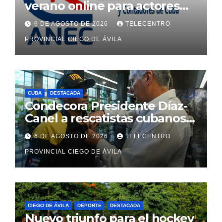
verano online para actores
económicos y estatales
6 DE AGOSTO DE 2026
TELECENTRO
PROVINCIAL CIEGO DE ÁVILA
CUBA
DESTACADA
Condecora Presidente Díaz-
Canel a rescatistas cubanos
que ayudaron en Venezuela
6 DE AGOSTO DE 2026
TELECENTRO
PROVINCIAL CIEGO DE ÁVILA
CIEGO DE ÁVILA
DEPORTE
DESTACADA
Nuevo triunfo para el hockey