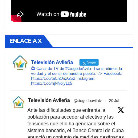
ENLACE A X
Televisión Avileña
Seguir
📺 Canal de TV de #CiegodeÁvila. Transmitimos la
verdad y el sentir de nuestro pueblo. 👉 Facebook:
https://t.co/biChOnzGS2 Instagram:
https://t.co/hjNNoiy1z5
Televisión Avileña
@ciegodeavilatv
·
20 Jul
Ante las dificultades que enfrenta la
población para acceder al efectivo y las
tensiones que ello ha generado sobre el
sistema bancario, el Banco Central de Cuba
anunció un conjunto de medidas destinadas