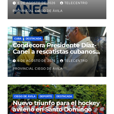
económicos y estatales
6 DE AGOSTO DE 2026
TELECENTRO
PROVINCIAL CIEGO DE ÁVILA
CUBA
DESTACADA
Condecora Presidente Díaz-
Canel a rescatistas cubanos
que ayudaron en Venezuela
6 DE AGOSTO DE 2026
TELECENTRO
PROVINCIAL CIEGO DE ÁVILA
CIEGO DE ÁVILA
DEPORTE
DESTACADA
Nuevo triunfo para el hockey
avileño en Santo Domingo