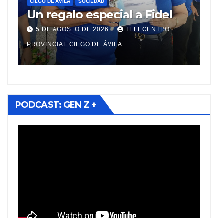
Ciego de Ávila implementa
B
Estrategias de Desarrollo
i
Municipal en sus diez
a
5 DE AGOSTO DE 2026
TELECENTRO
territorios
e
PROVINCIAL CIEGO DE ÁVILA
P
PODCAST: GEN Z +