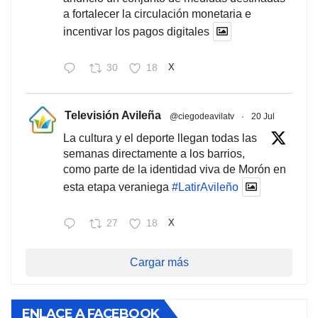
a fortalecer la circulación monetaria e
incentivar los pagos digitales
30
18
X
Televisión Avileña
@ciegodeavilatv
·
20 Jul
La cultura y el deporte llegan todas las
semanas directamente a los barrios,
como parte de la identidad viva de Morón en
esta etapa veraniega
#LatirAvileño
27
18
X
Cargar más
ENLACE A FACEBOOK