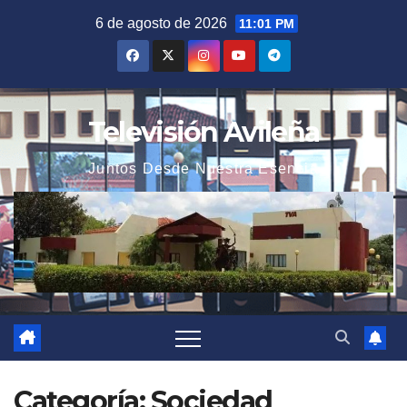
Saltar
6 de agosto de 2026
11:01 PM
al
contenido
Televisión Avileña
Juntos Desde Nuestra Esencia
Categoría:
Sociedad