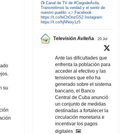
📺 Canal de TV de #CiegodeÁvila.
Transmitimos la verdad y el sentir de
nuestro pueblo. 👉 Facebook:
https://t.co/biChOnzGS2 Instagram:
https://t.co/hjNNoiy1z5
Televisión Avileña
20 Jul
Ante las dificultades que
enfrenta la población para
zado
acceder al efectivo y las
jos.
tensiones que ello ha
generado sobre el sistema
n su
bancario, el Banco
Central de Cuba anunció
un conjunto de medidas
ción
destinadas a fortalecer la
circulación monetaria e
ración
incentivar los pagos
digitales