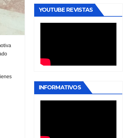
YOUTUBE REVISTAS
motiva
rado
uienes
INFORMATIVOS