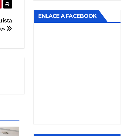
ENLACE A FACEBOOK
ista
sa»