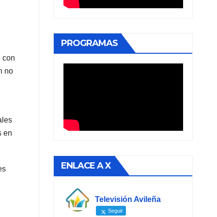
PROGRAMAS
, con
n no
ales
s en
ENLACE A X
es
Televisión Avileña
Seguir