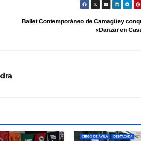
Ballet Contemporáneo de Camagüey conqu
«Danzar en Ca
edra
CIEGO DE ÁVILA
DESTACADA