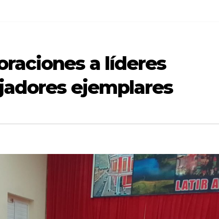
raciones a líderes
ajadores ejemplares
CIEGO DE ÁVILA
DESTACADA
CIEGO DE ÁVILA
SOCIEDAD
SOCIEDAD
Sistema de
Comenz
transportació
proces