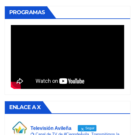
PROGRAMAS
ENLACE A X
Televisión Avileña
Seguir
📺 Canal de TV de #CiegodeÁvila. Transmitimos la