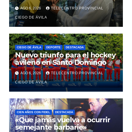
que ayudaron en Venezuela
AGO 6, 2026
TELECENTRO PROVINCIAL
CIEGO DE ÁVILA
CIEGO DE ÁVILA
DEPORTE
DESTACADA
Nuevo triunfo para el hockey
avileño en Santo Domingo
AGO 6, 2026
TELECENTRO PROVINCIAL
CIEGO DE ÁVILA
CIEN AÑOS CON FIDEL
DESTACADA
«Que jamás vuelva a ocurrir
semejante barbarie»