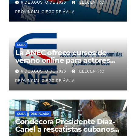
6 DE AGOSTO DE 2026
TELECENTRO
Unidos a Cuba
PROVINCIAL CIEGO DE ÁVILA
CUBA
La ANEC ofrece cursos de
verano online para actores
económicos y estatales
6 DE AGOSTO DE 2026
TELECENTRO
PROVINCIAL CIEGO DE ÁVILA
CUBA
DESTACADA
Condecora Presidente Díaz-
Canel a rescatistas cubanos