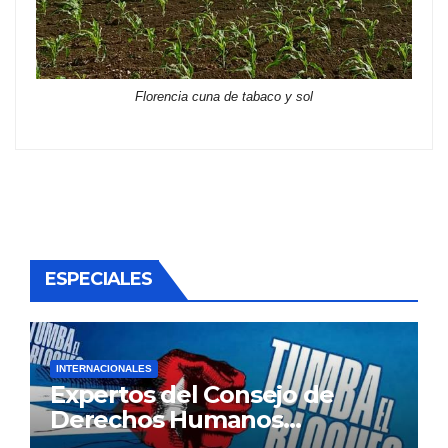
Florencia cuna de tabaco y sol
ESPECIALES
INTERNACIONALES
Expertos del Consejo de
Derechos Humanos
condenan cerco de Estados