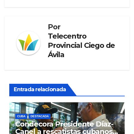
entradas
Por
Telecentro
Provincial Ciego de
Ávila
Entrada relacionada
CUBA
DESTACADA
Condecora Presidente Díaz-
Canel a rescatistas cubanos