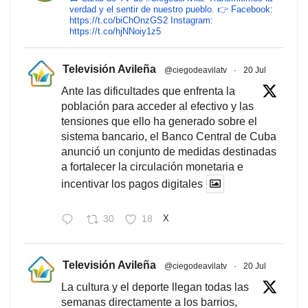
verdad y el sentir de nuestro pueblo. 👉 Facebook:
https://t.co/biChOnzGS2 Instagram:
https://t.co/hjNNoiy1z5
Televisión Avileña
@ciegodeavilatv
·
20 Jul
Ante las dificultades que enfrenta la
población para acceder al efectivo y las
tensiones que ello ha generado sobre el
sistema bancario, el Banco Central de Cuba
anunció un conjunto de medidas destinadas
a fortalecer la circulación monetaria e
incentivar los pagos digitales
30
18
X
Televisión Avileña
@ciegodeavilatv
·
20 Jul
La cultura y el deporte llegan todas las
semanas directamente a los barrios,