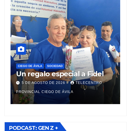
C
C
CIEGO DE ÁVILA
SOCIEDAD
Un regalo especial a Fidel
E
M
5 DE AGOSTO DE 2026
TELECENTRO
t
PROVINCIAL CIEGO DE ÁVILA
PR
PODCAST: GEN Z +