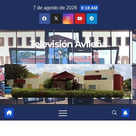
Saltar
7 de agosto de 2026
9:18 AM
al
contenido
Televisión Avileña
Juntos Desde Nuestra Esencia