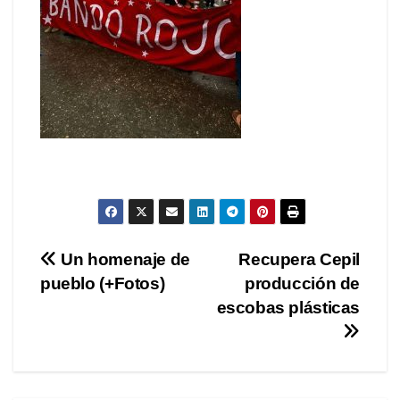
Navegación
Un homenaje de
Recupera Cepil
pueblo (+Fotos)
producción de
de
escobas plásticas
entradas