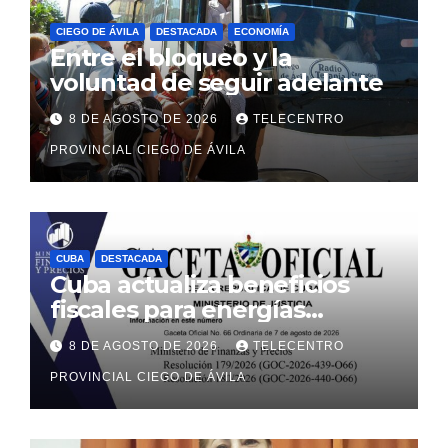
CIEGO DE ÁVILA
DESTACADA
ECONOMÍA
Entre el bloqueo y la
voluntad de seguir adelante
8 DE AGOSTO DE 2026
TELECENTRO
PROVINCIAL CIEGO DE ÁVILA
CUBA
DESTACADA
Cuba actualiza beneficios
fiscales para energías
renovables con alcance a
8 DE AGOSTO DE 2026
TELECENTRO
sectores estatal y no estatal
PROVINCIAL CIEGO DE ÁVILA