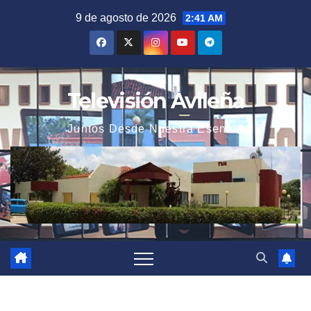
Saltar
9 de agosto de 2026
2:41 AM
al
contenido
Televisión Avileña
Juntos Desde Nuestra Esencia