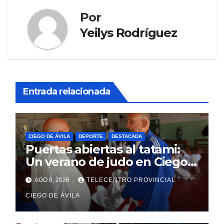
Por
Yeilys Rodríguez
Entrada relacionada
CIEGO DE ÁVILA
DEPORTE
DESTACADA
Puertas abiertas al tatami:
Un verano de judo en Ciego
de Ávila
AGO 8, 2026
TELECENTRO PROVINCIAL
CIEGO DE ÁVILA