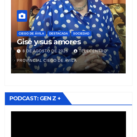
CIEGO DE ÁVILA
DESTACADA
SOCIEDAD
C
Sistema de transportación
C
en Ciego de Ávila:
m
prioridades y cambios para
d
7 DE AGOSTO DE 2026
TELECENTRO
viajeros
PROVINCIAL CIEGO DE ÁVILA
PR
PODCAST: GEN Z +