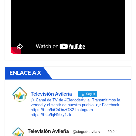
ENLACE A X
Televisión Avileña
Seguir
📺 Canal de TV de #CiegodeÁvila. Transmitimos la
verdad y el sentir de nuestro pueblo. 👉 Facebook:
https://t.co/biChOnzGS2 Instagram:
https://t.co/hjNNoiy1z5
Televisión Avileña
@ciegodeavilatv
·
20 Jul