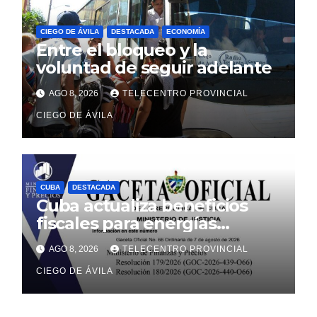
CIEGO DE ÁVILA
DESTACADA
ECONOMÍA
Entre el bloqueo y la
voluntad de seguir adelante
AGO 8, 2026
TELECENTRO PROVINCIAL
CIEGO DE ÁVILA
CUBA
DESTACADA
Cuba actualiza beneficios
fiscales para energías
renovables con alcance a
AGO 8, 2026
TELECENTRO PROVINCIAL
sectores estatal y no estatal
CIEGO DE ÁVILA