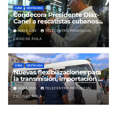
CUBA
DESTACADA
Condecora Presidente Díaz-
Canel a rescatistas cubanos
que ayudaron en Venezuela
AGO 6, 2026
TELECENTRO PROVINCIAL
CIEGO DE ÁVILA
CUBA
DESTACADA
Nuevas flexibilizaciones para
la transmisión, importación y
comercialización de
AGO 5, 2026
TELECENTRO PROVINCIAL
vehículos en Cuba
CIEGO DE ÁVILA