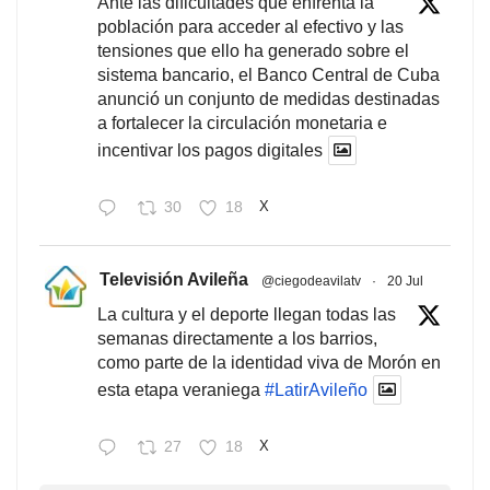
Ante las dificultades que enfrenta la
población para acceder al efectivo y las
tensiones que ello ha generado sobre el
sistema bancario, el Banco Central de Cuba
anunció un conjunto de medidas destinadas
a fortalecer la circulación monetaria e
incentivar los pagos digitales
30
18
X
Televisión Avileña
@ciegodeavilatv
·
20 Jul
La cultura y el deporte llegan todas las
semanas directamente a los barrios,
como parte de la identidad viva de Morón en
esta etapa veraniega
#LatirAvileño
27
18
X