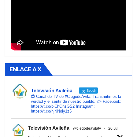
ENLACE A X
Televisión Avileña
Seguir
📺 Canal de TV de #CiegodeÁvila. Transmitimos la
verdad y el sentir de nuestro pueblo. 👉 Facebook:
https://t.co/biChOnzGS2 Instagram:
https://t.co/hjNNoiy1z5
Televisión Avileña
@ciegodeavilatv
·
20 Jul