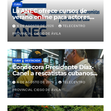
CUBA
La ANEC ofrece cursos de
verano online para actores
económicos y estatales
6 DE AGOSTO DE 2026
TELECENTRO
PROVINCIAL CIEGO DE ÁVILA
CUBA
DESTACADA
Condecora Presidente Díaz-
Canel a rescatistas cubanos
que ayudaron en Venezuela
6 DE AGOSTO DE 2026
TELECENTRO
PROVINCIAL CIEGO DE ÁVILA