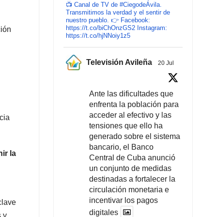
📺 Canal de TV de #CiegodeÁvila.
Transmitimos la verdad y el sentir de
nuestro pueblo. 👉 Facebook:
https://t.co/biChOnzGS2 Instagram:
ción
https://t.co/hjNNoiy1z5
Televisión Avileña
20 Jul
Ante las dificultades que
n
enfrenta la población para
acceder al efectivo y las
cia
tensiones que ello ha
generado sobre el sistema
bancario, el Banco
ir la
Central de Cuba anunció
un conjunto de medidas
destinadas a fortalecer la
circulación monetaria e
incentivar los pagos
clave
digitales
 y