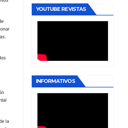
esos
YOUTUBE REVISTAS
de
ionar
as.
dos
INFORMATIVOS
ón
ntal
de la