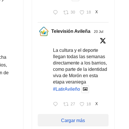
30
18
X
Televisión Avileña
20 Jul
La cultura y el deporte
llegan todas las semanas
rcha
directamente a los barrios,
ios,
como parte de la identidad
ón de
viva de Morón en esta
etapa veraniega
#LatirAvileño
27
18
X
Cargar más