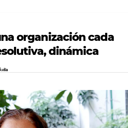
una organización cada
esolutiva, dinámica
vila
CIEGO DE ÁVILA
DESTACADA
CIEGO DE ÁVILA
SOCIEDAD
SOCIEDAD
Sistema de
Comenz
transportació
proces