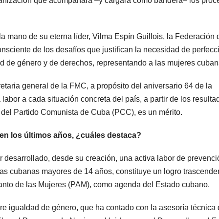
rganización que acompañara –y cargara como bandera– los proc
la mano de su eterna líder, Vilma Espín Guillois, la Federación 
ciente de los desafíos que justifican la necesidad de perfecc
dad de género y de derechos, representando a las mujeres cuban
aria general de la FMC, a propósito del aniversario 64 de la
abor a cada situación concreta del país, a partir de los resulta
 del Partido Comunista de Cuba (PCC), es un mérito.
 en los últimos años, ¿cuáles destaca?
 desarrollado, desde su creación, una activa labor de prevenci
 las cubanas mayores de 14 años, constituye un logro trascende
lanto de las Mujeres (PAM), como agenda del Estado cubano.
re igualdad de género, que ha contado con la asesoría técnica 