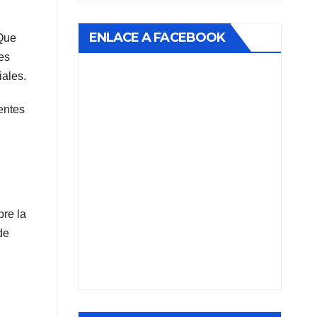
ENLACE A FACEBOOK
 Que
es
iales.
entes
bre la
de