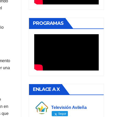
Fondo
el
PROGRAMAS
io
amento
er una
ENLACE A X
e
án en
Televisión Avileña
s que
Seguir