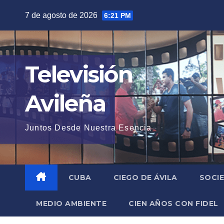
Saltar
7 de agosto de 2026
6:21 PM
al
contenido
Televisión
Avileña
Juntos Desde Nuestra Esencia
CUBA
CIEGO DE ÁVILA
SOCI
MEDIO AMBIENTE
CIEN AÑOS CON FIDEL