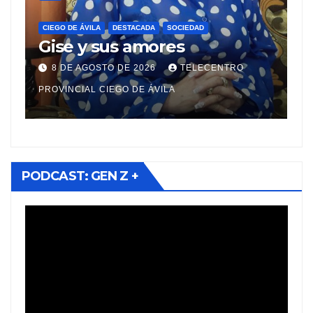
CIEGO DE ÁVILA
DESTACADA
SOCIEDAD
Sistema de transpor
SOCIEDAD
res
en Ciego de Ávila:
prioridades y cambio
TELECENTRO
7 DE AGOSTO DE 2026
TELE
viajeros
ILA
PROVINCIAL CIEGO DE ÁVILA
PODCAST: GEN Z +