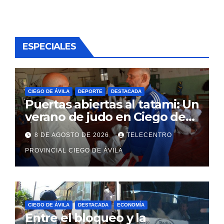
ESPECIALES
CIEGO DE ÁVILA
DEPORTE
DESTACADA
Puertas abiertas al tatami: Un
verano de judo en Ciego de
Ávila
8 DE AGOSTO DE 2026
TELECENTRO
PROVINCIAL CIEGO DE ÁVILA
CIEGO DE ÁVILA
DESTACADA
ECONOMÍA
Entre el bloqueo y la