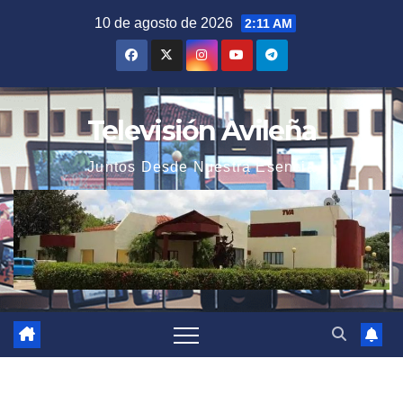
Saltar
10 de agosto de 2026
2:11 AM
al
contenido
Televisión Avileña
Juntos Desde Nuestra Esencia