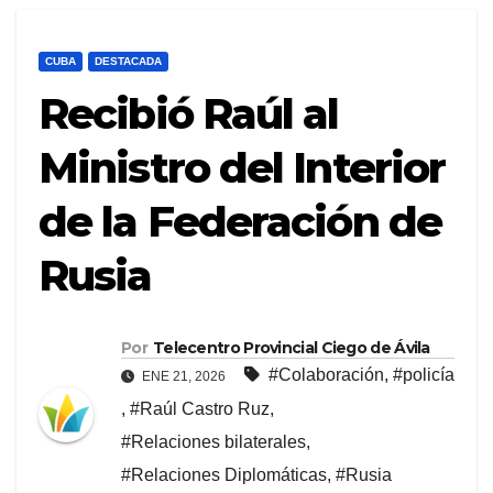
CUBA
DESTACADA
Recibió Raúl al
Ministro del Interior
de la Federación de
Rusia
Por
Telecentro Provincial Ciego de Ávila
#Colaboración
,
#policía
ENE 21, 2026
,
#Raúl Castro Ruz
,
#Relaciones bilaterales
,
#Relaciones Diplomáticas
,
#Rusia