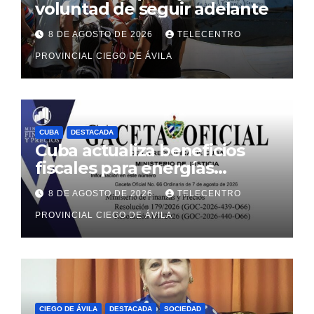
voluntad de seguir adelante
8 DE AGOSTO DE 2026
TELECENTRO
PROVINCIAL CIEGO DE ÁVILA
CUBA
DESTACADA
Cuba actualiza beneficios
fiscales para energías
renovables con alcance a
8 DE AGOSTO DE 2026
TELECENTRO
sectores estatal y no estatal
PROVINCIAL CIEGO DE ÁVILA
CIEGO DE ÁVILA
DESTACADA
SOCIEDAD