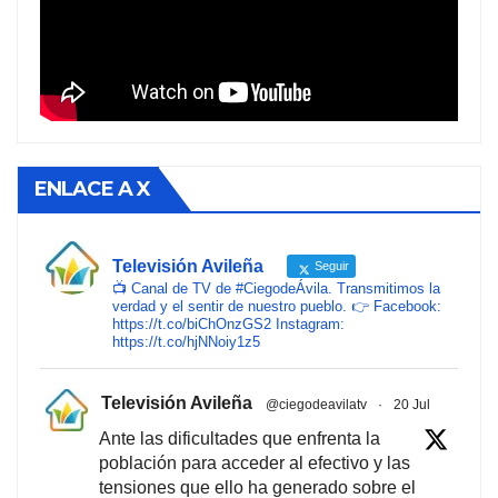
ENLACE A X
Televisión Avileña
Seguir
📺 Canal de TV de #CiegodeÁvila. Transmitimos la
verdad y el sentir de nuestro pueblo. 👉 Facebook:
https://t.co/biChOnzGS2 Instagram:
https://t.co/hjNNoiy1z5
Televisión Avileña
@ciegodeavilatv
·
20 Jul
Ante las dificultades que enfrenta la
población para acceder al efectivo y las
tensiones que ello ha generado sobre el