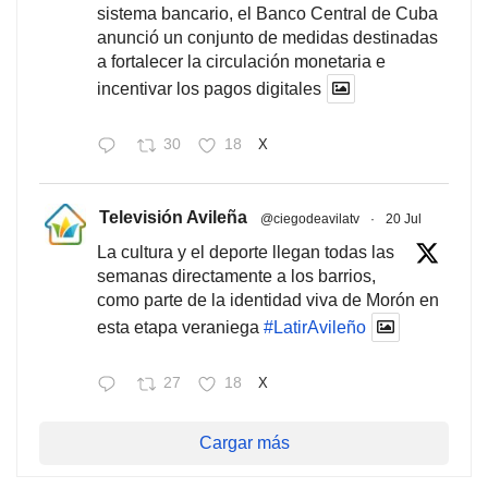
sistema bancario, el Banco Central de Cuba
anunció un conjunto de medidas destinadas
a fortalecer la circulación monetaria e
incentivar los pagos digitales
30
18
X
Televisión Avileña
@ciegodeavilatv
·
20 Jul
La cultura y el deporte llegan todas las
semanas directamente a los barrios,
como parte de la identidad viva de Morón en
esta etapa veraniega
#LatirAvileño
27
18
X
Cargar más