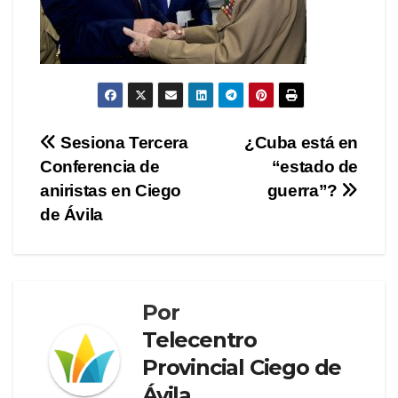
Navegación
Sesiona Tercera
¿Cuba está en
Conferencia de
“estado de
de
aniristas en Ciego
guerra”?
entradas
de Ávila
Por
Telecentro
Provincial Ciego de
Ávila