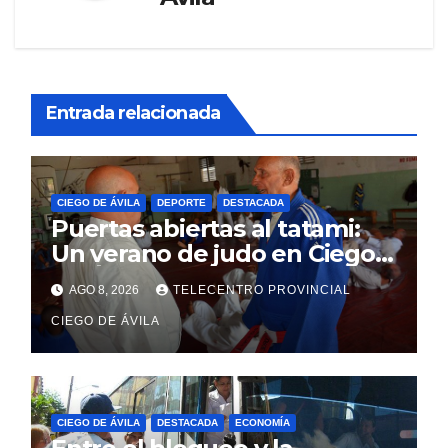
Entrada relacionada
CIEGO DE ÁVILA
DEPORTE
DESTACADA
Puertas abiertas al tatami:
Un verano de judo en Ciego
de Ávila
AGO 8, 2026
TELECENTRO PROVINCIAL
CIEGO DE ÁVILA
CIEGO DE ÁVILA
DESTACADA
ECONOMÍA