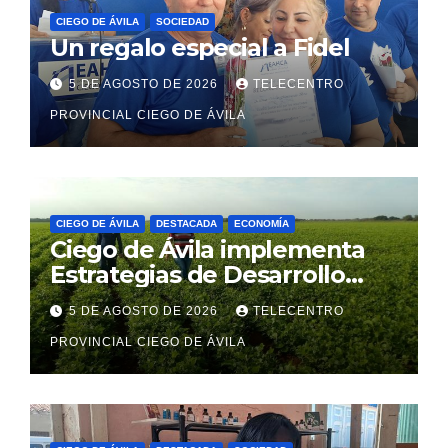
CIEGO DE ÁVILA
SOCIEDAD
Un regalo especial a Fidel
5 DE AGOSTO DE 2026
TELECENTRO
PROVINCIAL CIEGO DE ÁVILA
CIEGO DE ÁVILA
DESTACADA
ECONOMÍA
Ciego de Ávila implementa
Estrategias de Desarrollo
Municipal en sus diez
5 DE AGOSTO DE 2026
TELECENTRO
territorios
PROVINCIAL CIEGO DE ÁVILA