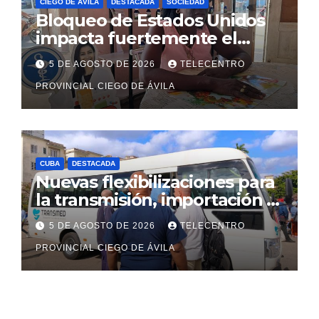
CIEGO DE ÁVILA
DESTACADA
SOCIEDAD
Bloqueo de Estados Unidos
impacta fuertemente el
acceso a medicamentos
5 DE AGOSTO DE 2026
TELECENTRO
esenciales
PROVINCIAL CIEGO DE ÁVILA
CUBA
DESTACADA
Nuevas flexibilizaciones para
la transmisión, importación y
comercialización de
5 DE AGOSTO DE 2026
TELECENTRO
vehículos en Cuba
PROVINCIAL CIEGO DE ÁVILA