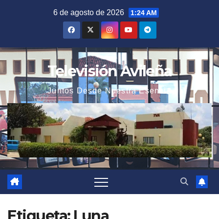
Saltar
6 de agosto de 2026
1:24 AM
al
contenido
Televisión Avileña
Juntos Desde Nuestra Esencia
Etiqueta:
Luna