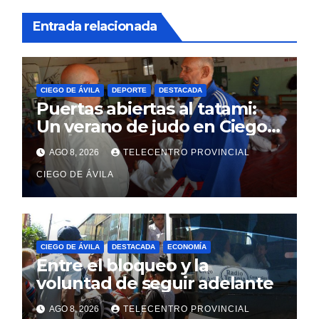
Entrada relacionada
CIEGO DE ÁVILA
DEPORTE
DESTACADA
Puertas abiertas al tatami:
Un verano de judo en Ciego
de Ávila
AGO 8, 2026
TELECENTRO PROVINCIAL
CIEGO DE ÁVILA
CIEGO DE ÁVILA
DESTACADA
ECONOMÍA
Entre el bloqueo y la
voluntad de seguir adelante
AGO 8, 2026
TELECENTRO PROVINCIAL