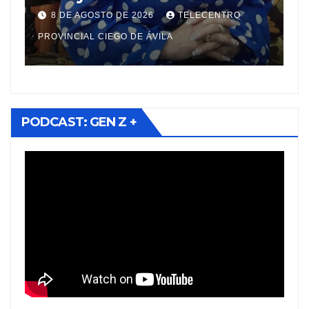
pr
8 DE AGOSTO DE 2026
TELECENTRO
7
via
PROVINCIAL CIEGO DE ÁVILA
PROV
PODCAST: GEN Z +