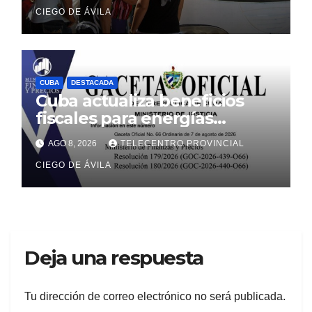
CIEGO DE ÁVILA
CUBA
DESTACADA
Cuba actualiza beneficios
fiscales para energías
renovables con alcance a
AGO 8, 2026
TELECENTRO PROVINCIAL
sectores estatal y no estatal
CIEGO DE ÁVILA
Deja una respuesta
Tu dirección de correo electrónico no será publicada.