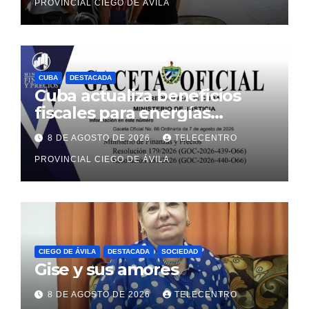
PROVINCIAL CIEGO DE ÁVILA
CUBA
DESTACADA
Cuba actualiza beneficios
fiscales para energías
renovables con alcance a
8 DE AGOSTO DE 2026
TELECENTRO
sectores estatal y no estatal
PROVINCIAL CIEGO DE ÁVILA
CIEGO DE ÁVILA
DESTACADA
SOCIEDAD
Gise y sus amores
8 DE AGOSTO DE 2026
TELECENTRO