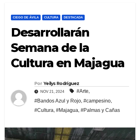
CIEGO DE ÁVILA
CULTURA
DESTACADA
Desarrollarán
Semana de la
Cultura en Majagua
Por
Yeilys Rodríguez
#Arte
,
NOV 21, 2024
#Bandos Azul y Rojo
,
#campesino
,
#Cultura
,
#Majagua
,
#Palmas y Cañas