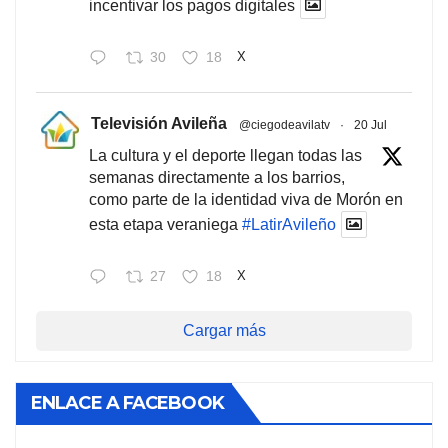
incentivar los pagos digitales
30
18
X
Televisión Avileña
@ciegodeavilatv
·
20 Jul
La cultura y el deporte llegan todas las
semanas directamente a los barrios,
como parte de la identidad viva de Morón en
esta etapa veraniega
#LatirAvileño
27
18
X
Cargar más
ENLACE A FACEBOOK