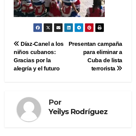
Navegación
Díaz-Canel a los
Presentan campaña
niños cubanos:
para eliminar a
de
Gracias por la
Cuba de lista
entradas
alegría y el futuro
terrorista
Por
Yeilys Rodríguez