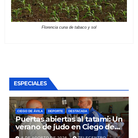
Florencia cuna de tabaco y sol
ESPECIALES
CIEGO DE ÁVILA
DEPORTE
DESTACADA
Puertas abiertas al tatami: Un
verano de judo en Ciego de
Ávila
8 DE AGOSTO DE 2026
TELECENTRO