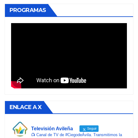
PROGRAMAS
ENLACE A X
Televisión Avileña
Seguir
📺 Canal de TV de #CiegodeÁvila. Transmitimos la