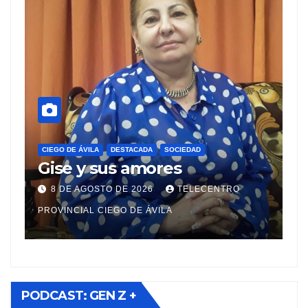
C
S
CIEGO DE ÁVILA
DESTACADA
SOCIEDAD
e
Gise y sus amores
e
p
8 DE AGOSTO DE 2026
TELECENTRO
v
PROVINCIAL CIEGO DE ÁVILA
PR
PODCAST: GEN Z +