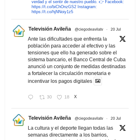
verdad y el sentir de nuestro pueblo. 👉 Facebook:
https://t.co/biChOnzGS2 Instagram:
https://t.co/hjNNoiy1z5
Televisión Avileña
@ciegodeavilatv
·
20 Jul
Ante las dificultades que enfrenta la
población para acceder al efectivo y las
tensiones que ello ha generado sobre el
sistema bancario, el Banco Central de Cuba
anunció un conjunto de medidas destinadas
a fortalecer la circulación monetaria e
incentivar los pagos digitales
30
18
X
Televisión Avileña
@ciegodeavilatv
·
20 Jul
La cultura y el deporte llegan todas las
semanas directamente a los barrios,