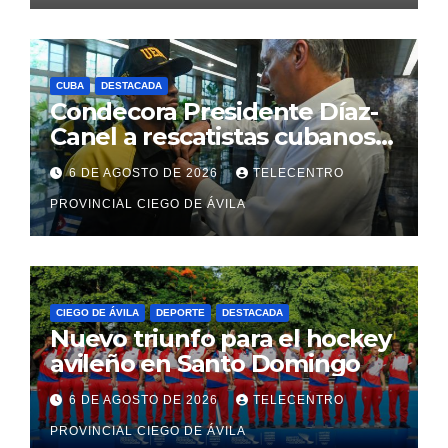
CUBA
DESTACADA
Condecora Presidente Díaz-
Canel a rescatistas cubanos
que ayudaron en Venezuela
6 DE AGOSTO DE 2026
TELECENTRO
PROVINCIAL CIEGO DE ÁVILA
CIEGO DE ÁVILA
DEPORTE
DESTACADA
Nuevo triunfo para el hockey
avileño en Santo Domingo
6 DE AGOSTO DE 2026
TELECENTRO
PROVINCIAL CIEGO DE ÁVILA