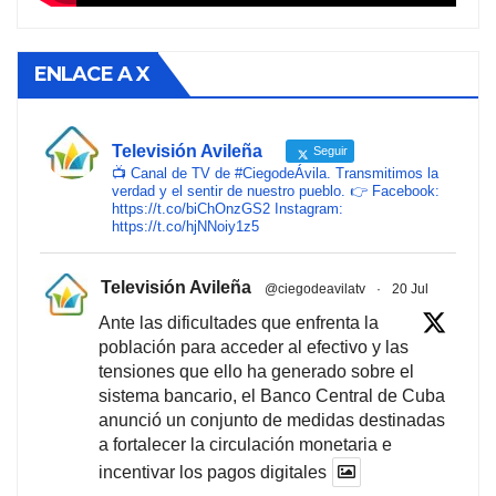
ENLACE A X
Televisión Avileña
Seguir
📺 Canal de TV de #CiegodeÁvila. Transmitimos la
verdad y el sentir de nuestro pueblo. 👉 Facebook:
https://t.co/biChOnzGS2 Instagram:
https://t.co/hjNNoiy1z5
Televisión Avileña
@ciegodeavilatv
·
20 Jul
Ante las dificultades que enfrenta la
población para acceder al efectivo y las
tensiones que ello ha generado sobre el
sistema bancario, el Banco Central de Cuba
anunció un conjunto de medidas destinadas
a fortalecer la circulación monetaria e
incentivar los pagos digitales