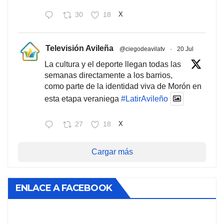
30
18
X
Televisión Avileña
@ciegodeavilatv
·
20 Jul
La cultura y el deporte llegan todas las
semanas directamente a los barrios,
como parte de la identidad viva de Morón en
esta etapa veraniega
#LatirAvileño
27
18
X
Cargar más
ENLACE A FACEBOOK