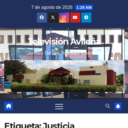
Saltar
7 de agosto de 2026
1:28 AM
al
contenido
Televisión Avileña
Juntos Desde Nuestra Esencia
Etiqueta:
Justicia