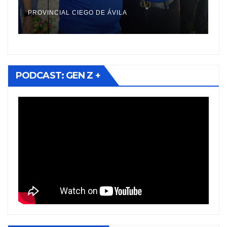
territorios
e
PROVINCIAL CIEGO DE ÁVILA
PR
PODCAST: GEN Z +