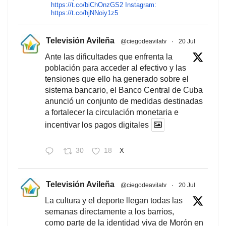
https://t.co/biChOnzGS2 Instagram:
https://t.co/hjNNoiy1z5
Televisión Avileña
@ciegodeavilatv
·
20 Jul
Ante las dificultades que enfrenta la
población para acceder al efectivo y las
tensiones que ello ha generado sobre el
sistema bancario, el Banco Central de Cuba
anunció un conjunto de medidas destinadas
a fortalecer la circulación monetaria e
incentivar los pagos digitales
30
18
X
Televisión Avileña
@ciegodeavilatv
·
20 Jul
La cultura y el deporte llegan todas las
semanas directamente a los barrios,
como parte de la identidad viva de Morón en