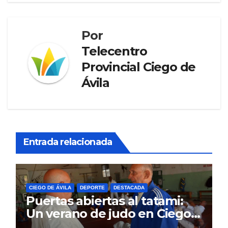
Por
Telecentro
Provincial Ciego de
Ávila
Entrada relacionada
CIEGO DE ÁVILA
DEPORTE
DESTACADA
Puertas abiertas al tatami:
Un verano de judo en Ciego
de Ávila