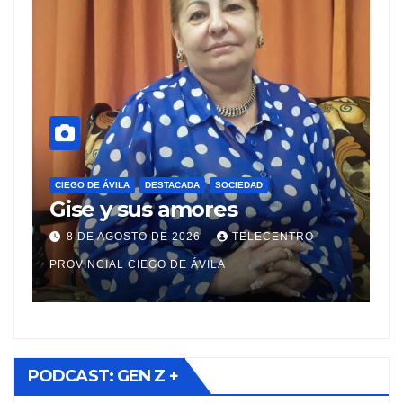
CIEGO DE
Sist
CIEGO DE ÁVILA
DESTACADA
SOCIEDAD
Gise y sus amores
en C
prio
8 DE AGOSTO DE 2026
TELECENTRO
7 DE
viaj
PROVINCIAL CIEGO DE ÁVILA
PROVINC
PODCAST: GEN Z +