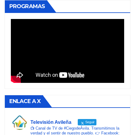
PROGRAMAS
ENLACE A X
Televisión Avileña
Seguir
📺 Canal de TV de #CiegodeÁvila. Transmitimos la
verdad y el sentir de nuestro pueblo. 👉 Facebook: