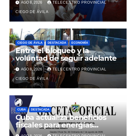
AGO 8, 2026
TELECENTRO PROVINCIAL
CIEGO DE ÁVILA
CIEGO DE ÁVILA
DESTACADA
ECONOMÍA
Entre el bloqueo y la
voluntad de seguir adelante
AGO 8, 2026
TELECENTRO PROVINCIAL
CIEGO DE ÁVILA
CUBA
DESTACADA
Cuba actualiza beneficios
fiscales para energías
renovables con alcance a
AGO 8, 2026
TELECENTRO PROVINCIAL