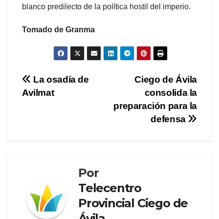
blanco predilecto de la política hostil del imperio.
Tomado de Granma
Navegación
La osadía de
Ciego de Ávila
Avilmat
consolida la
de
preparación para la
entradas
defensa
Por
Telecentro
Provincial Ciego de
Ávila