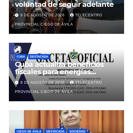
voluntad de seguir adelante
8 DE AGOSTO DE 2026
TELECENTRO
PROVINCIAL CIEGO DE ÁVILA
CUBA
DESTACADA
Cuba actualiza beneficios
fiscales para energías
renovables con alcance a
8 DE AGOSTO DE 2026
TELECENTRO
sectores estatal y no estatal
PROVINCIAL CIEGO DE ÁVILA
CIEGO DE ÁVILA
DESTACADA
SOCIEDAD