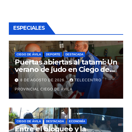
ESPECIALES
CIEGO DE ÁVILA
DEPORTE
DESTACADA
Puertas abiertas al tatami: Un
verano de judo en Ciego de
Ávila
8 DE AGOSTO DE 2026
TELECENTRO
PROVINCIAL CIEGO DE ÁVILA
CIEGO DE ÁVILA
DESTACADA
ECONOMÍA
Entre el bloqueo y la