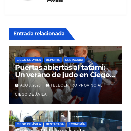
Entrada relacionada
CIEGO DE ÁVILA
DEPORTE
DESTACADA
Puertas abiertas al tatami:
Un verano de judo en Ciego
de Ávila
AGO 8, 2026
TELECENTRO PROVINCIAL
CIEGO DE ÁVILA
CIEGO DE ÁVILA
DESTACADA
ECONOMÍA