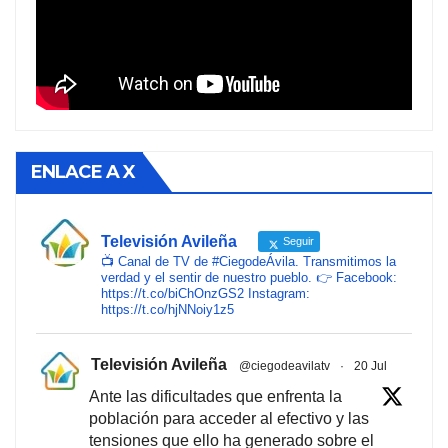
ENLACE A X
Televisión Avileña
Seguir
📺 Canal de TV de #CiegodeÁvila. Transmitimos la
verdad y el sentir de nuestro pueblo. 👉 Facebook:
https://t.co/biChOnzGS2 Instagram:
https://t.co/hjNNoiy1z5
Televisión Avileña
@ciegodeavilatv
·
20 Jul
Ante las dificultades que enfrenta la
población para acceder al efectivo y las
tensiones que ello ha generado sobre el