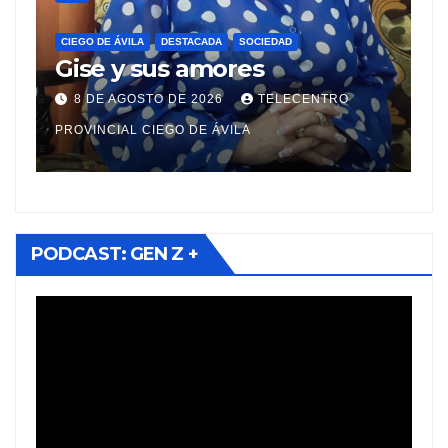
C
S
CIEGO DE ÁVILA
DESTACADA
SOCIEDAD
e
Gise y sus amores
e
p
8 DE AGOSTO DE 2026
TELECENTRO
v
PROVINCIAL CIEGO DE ÁVILA
PR
PODCAST: GEN Z +