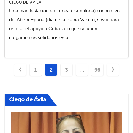
CIEGO DE ÁVILA
Una manifestación en Iruñea (Pamplona) con motivo
del Aberri Eguna (día de la Patria Vasca), sirvió para
reiterar el apoyo a Cuba, a lo que se unen
cargamentos solidarios esta…
Paginación
1
2
3
…
96
de
entradas
Ciego de Ávila