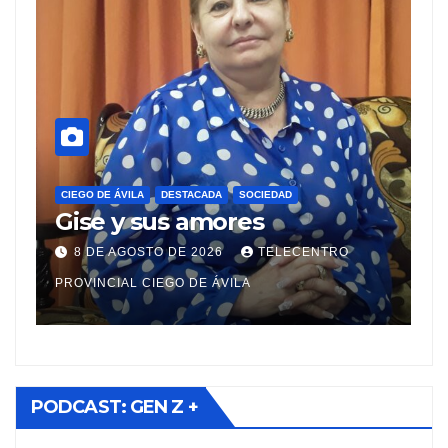
CIEGO DE ÁVILA
DESTACADA
SOCIEDAD
C
Sistema de transportación
C
en Ciego de Ávila:
m
prioridades y cambios para
d
7 DE AGOSTO DE 2026
TELECENTRO
viajeros
PROVINCIAL CIEGO DE ÁVILA
PR
PODCAST: GEN Z +