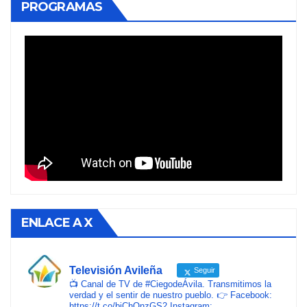
PROGRAMAS
ENLACE A X
Televisión Avileña
Seguir
📺 Canal de TV de #CiegodeÁvila. Transmitimos la
verdad y el sentir de nuestro pueblo. 👉 Facebook:
https://t.co/biChOnzGS2 Instagram: