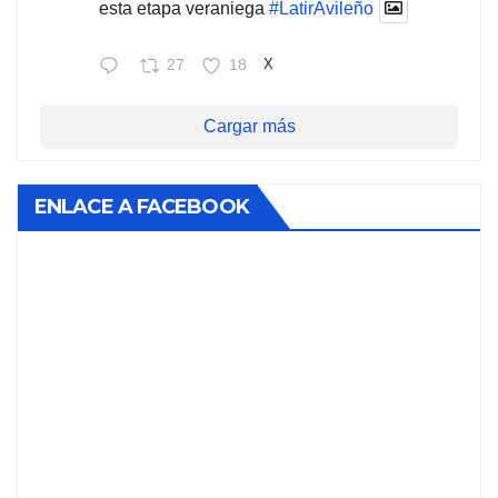
esta etapa veraniega
#LatirAvileño
27
18
X
Cargar más
ENLACE A FACEBOOK