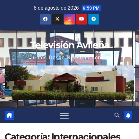
Saltar
8 de agosto de 2026
6:59 PM
al
contenido
Televisión Avileña
Juntos Desde Nuestra Esencia
Categoría:
Internacionales