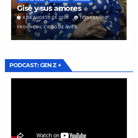
e
Gise y sus amores
e
p
8 DE AGOSTO DE 2026
TELECENTRO
v
PROVINCIAL CIEGO DE ÁVILA
PR
PODCAST: GEN Z +