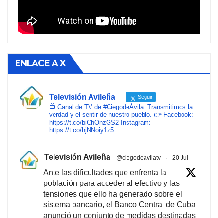
ENLACE A X
Televisión Avileña
Seguir
📺 Canal de TV de #CiegodeÁvila. Transmitimos la
verdad y el sentir de nuestro pueblo. 👉 Facebook:
https://t.co/biChOnzGS2 Instagram:
https://t.co/hjNNoiy1z5
Televisión Avileña
@ciegodeavilatv
·
20 Jul
Ante las dificultades que enfrenta la
población para acceder al efectivo y las
tensiones que ello ha generado sobre el
sistema bancario, el Banco Central de Cuba
anunció un conjunto de medidas destinadas