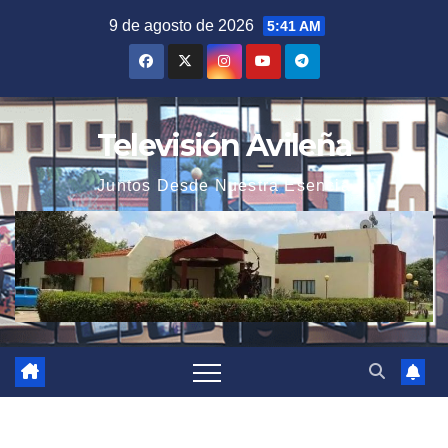
Saltar
9 de agosto de 2026
5:41 AM
al
contenido
Televisión Avileña
Juntos Desde Nuestra Esencia