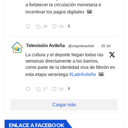
a fortalecer la circulación monetaria e
incentivar los pagos digitales
30
18
X
Televisión Avileña
@ciegodeavilatv
·
20 Jul
La cultura y el deporte llegan todas las
semanas directamente a los barrios,
como parte de la identidad viva de Morón en
esta etapa veraniega
#LatirAvileño
27
18
X
Cargar más
ENLACE A FACEBOOK