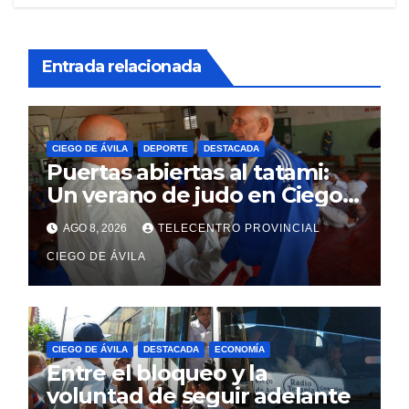
Entrada relacionada
CIEGO DE ÁVILA
DEPORTE
DESTACADA
Puertas abiertas al tatami:
Un verano de judo en Ciego
de Ávila
AGO 8, 2026
TELECENTRO PROVINCIAL
CIEGO DE ÁVILA
CIEGO DE ÁVILA
DESTACADA
ECONOMÍA
Entre el bloqueo y la
voluntad de seguir adelante