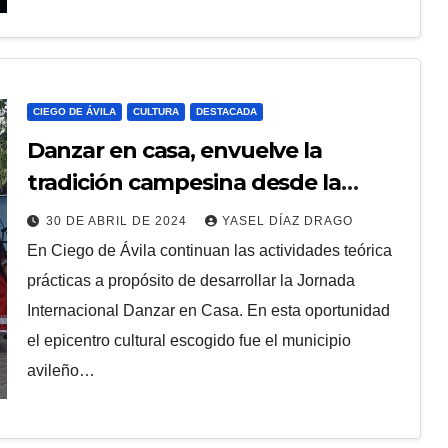
CIEGO DE ÁVILA
DESTACADA
ECONOMÍA
cial a
Ciego de Ávila
implementa
CIEGO DE ÁVILA
CULTURA
DESTACADA
Estrategias de
Danzar en casa, envuelve la
ELECENTRO
5 DE AGOSTO DE 2026
TELECENTRO
tradición campesina desde la
Desarrollo Municipal
PROVINCIAL CIEGO DE ÁVILA
escena
en sus diez
30 DE ABRIL DE 2024
YASEL DÍAZ DRAGO
En Ciego de Ávila continuan las actividades teórica
territorios
prácticas a propósito de desarrollar la Jornada
Internacional Danzar en Casa. En esta oportunidad
el epicentro cultural escogido fue el municipio
avileño…