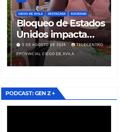
CIEGO DE ÁVILA
DESTACADA
SOCIEDAD
CIEGO D
Bloqueo de Estados
Cie
Unidos impacta
imp
fuertemente el
por
5 DE AGOSTO DE 2026
TELECENTRO
5 DE
acceso a
Mun
PROVINCIAL CIEGO DE ÁVILA
WONG 
medicamentos
Lac
esenciales
PODCAST: GEN Z +