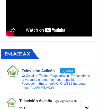
ENLACE A X
Televisión Avileña
Seguir
📺 Canal de TV de #CiegodeÁvila. Transmitimos
la verdad y el sentir de nuestro pueblo. 👉
Facebook: https://t.co/biChOnzGS2 Instagram:
https://t.co/hjNNoiy1z5
Televisión Avileña
@ciegodeavilatv
·
20 Jul