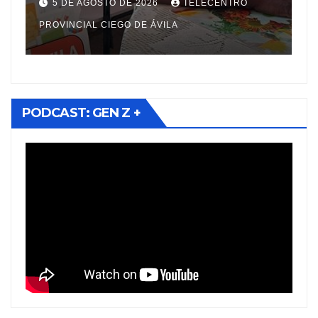
acceso a medicamentos
Mun
5 DE AGOSTO DE 2026
TELECENTRO
5 D
esenciales
Mat
PROVINCIAL CIEGO DE ÁVILA
MORA
PODCAST: GEN Z +