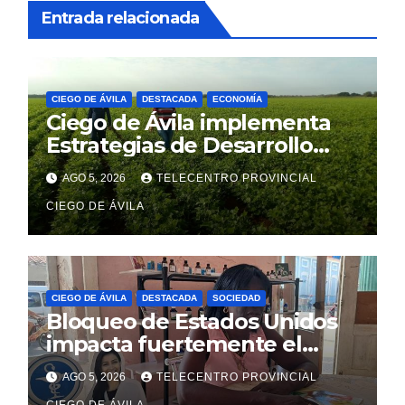
Entrada relacionada
CIEGO DE ÁVILA
DESTACADA
ECONOMÍA
Ciego de Ávila implementa
Estrategias de Desarrollo
Municipal en sus diez
AGO 5, 2026
TELECENTRO PROVINCIAL
territorios
CIEGO DE ÁVILA
CIEGO DE ÁVILA
DESTACADA
SOCIEDAD
Bloqueo de Estados Unidos
impacta fuertemente el
acceso a medicamentos
AGO 5, 2026
TELECENTRO PROVINCIAL
esenciales
CIEGO DE ÁVILA