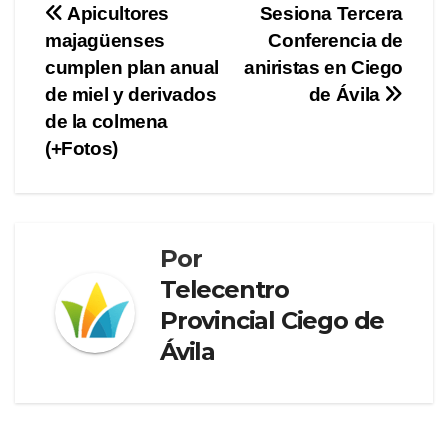
Navegación
Apicultores
Sesiona Tercera
majagüenses
Conferencia de
de
cumplen plan anual
aniristas en Ciego
entradas
de miel y derivados
de Ávila
de la colmena
(+Fotos)
Por
Telecentro
Provincial Ciego de
Ávila