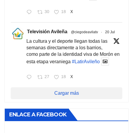
30
18
X
Televisión Avileña
@ciegodeavilatv
·
20 Jul
La cultura y el deporte llegan todas las
semanas directamente a los barrios,
como parte de la identidad viva de Morón en
esta etapa veraniega
#LatirAvileño
27
18
X
Cargar más
ENLACE A FACEBOOK