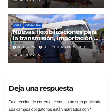
CUBA
DESTACADA
Nuevas flexibilizaciones para
la transmisión, importación y
comercialización de
AGO 5, 2026
TELECENTRO PROVINCIAL
vehículos en Cuba
CIEGO DE ÁVILA
Deja una respuesta
Tu dirección de correo electrónico no será publicada.
Los campos obligatorios están marcados con
*