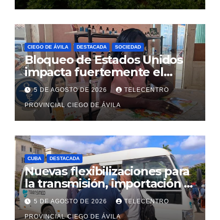
CIEGO DE ÁVILA
DESTACADA
SOCIEDAD
Bloqueo de Estados Unidos
impacta fuertemente el
acceso a medicamentos
5 DE AGOSTO DE 2026
TELECENTRO
esenciales
PROVINCIAL CIEGO DE ÁVILA
CUBA
DESTACADA
Nuevas flexibilizaciones para
la transmisión, importación y
comercialización de
5 DE AGOSTO DE 2026
TELECENTRO
vehículos en Cuba
PROVINCIAL CIEGO DE ÁVILA