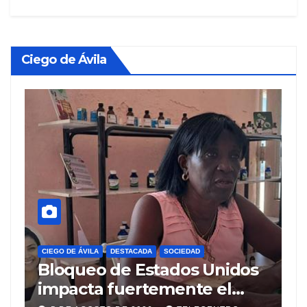
Ciego de Ávila
CIEGO DE ÁVILA
DESTACADA
SOCIEDAD
CIEGO 
Bloqueo de Estados Unidos
Cie
impacta fuertemente el
acc