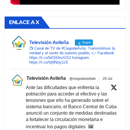
ENLACE A X
Televisión Avileña
Seguir
📺 Canal de TV de #CiegodeÁvila. Transmitimos la
verdad y el sentir de nuestro pueblo. 👉 Facebook:
https://t.co/biChOnzGS2 Instagram:
https://t.co/hjNNoiy1z5
Televisión Avileña
@ciegodeavilatv
·
20 Jul
Ante las dificultades que enfrenta la
población para acceder al efectivo y las
tensiones que ello ha generado sobre el
sistema bancario, el Banco Central de Cuba
anunció un conjunto de medidas destinadas
a fortalecer la circulación monetaria e
incentivar los pagos digitales