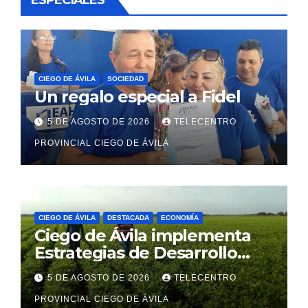
CIEGO DE ÁVILA
SOCIEDAD
Un regalo especial a Fidel
5 DE AGOSTO DE 2026
TELECENTRO
PROVINCIAL CIEGO DE ÁVILA
CIEGO DE ÁVILA
DESTACADA
ECONOMÍA
Ciego de Ávila implementa
Estrategias de Desarrollo
Municipal en sus diez
5 DE AGOSTO DE 2026
TELECENTRO
territorios
PROVINCIAL CIEGO DE ÁVILA