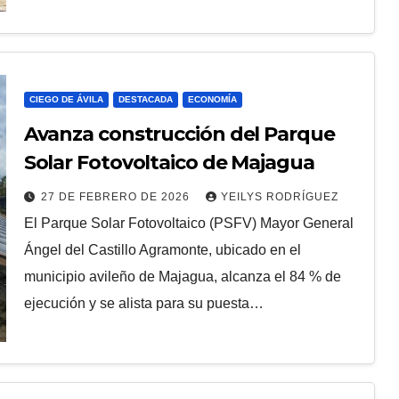
EDAD
CIEGO DE ÁVILA
DESTACADA
SOCIEDAD
Comenzará el
n en
proceso de
CIEGO DE ÁVILA
DESTACADA
ECONOMÍA
:
matrícula en la
Avanza construcción del Parque
ELECENTRO
7 DE AGOSTO DE 2026
TELECENTRO
Solar Fotovoltaico de Majagua
Universidad de
PROVINCIAL CIEGO DE ÁVILA
Ciencias Médicas
27 DE FEBRERO DE 2026
YEILYS RODRÍGUEZ
El Parque Solar Fotovoltaico (PSFV) Mayor General
avileña
Ángel del Castillo Agramonte, ubicado en el
municipio avileño de Majagua, alcanza el 84 % de
ejecución y se alista para su puesta…