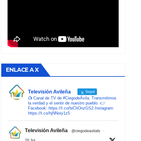
ENLACE A X
Televisión Avileña
Seguir
📺 Canal de TV de #CiegodeÁvila. Transmitimos
la verdad y el sentir de nuestro pueblo. 👉
Facebook: https://t.co/biChOnzGS2 Instagram:
https://t.co/hjNNoiy1z5
Televisión Avileña
@ciegodeavilatv
·
20 Jul