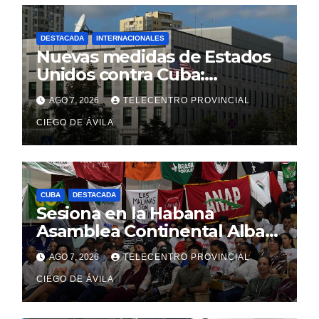
DESTACADA
INTERNACIONALES
Nuevas medidas de Estados
Unidos contra Cuba:
Washington apunta a la
AGO 7, 2026
TELECENTRO PROVINCIAL
cooperación militar con Rusia
y China
CIEGO DE ÁVILA
CUBA
DESTACADA
Sesiona en la Habana
Asamblea Continental Alba
Movimientos
AGO 7, 2026
TELECENTRO PROVINCIAL
CIEGO DE ÁVILA