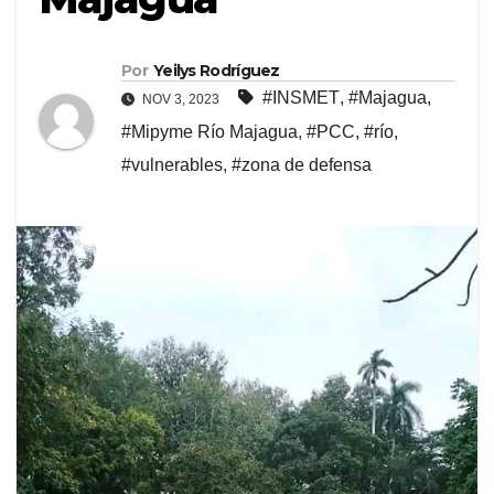
Por
Yeilys Rodríguez
#INSMET
,
#Majagua
,
NOV 3, 2023
#Mipyme Río Majagua
,
#PCC
,
#río
,
#vulnerables
,
#zona de defensa