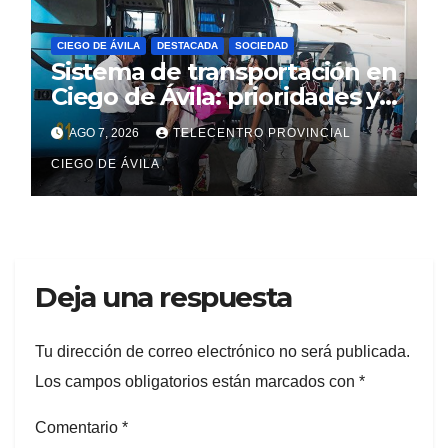
CIEGO DE ÁVILA
DESTACADA
SOCIEDAD
Sistema de transportación en
Ciego de Ávila: prioridades y
cambios para viajeros
AGO 7, 2026
TELECENTRO PROVINCIAL
CIEGO DE ÁVILA
Deja una respuesta
Tu dirección de correo electrónico no será publicada.
Los campos obligatorios están marcados con
*
Comentario
*