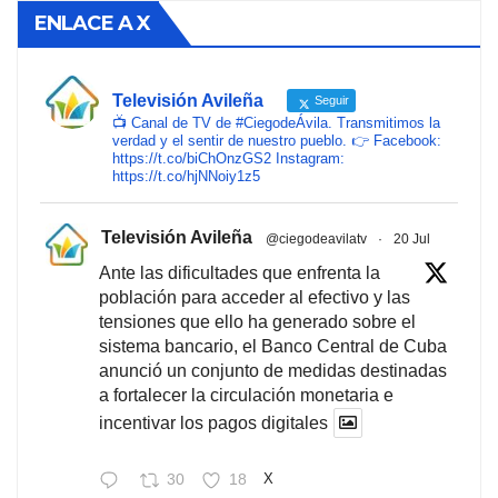
ENLACE A X
Televisión Avileña
Seguir
📺 Canal de TV de #CiegodeÁvila. Transmitimos la
verdad y el sentir de nuestro pueblo. 👉 Facebook:
https://t.co/biChOnzGS2 Instagram:
https://t.co/hjNNoiy1z5
Televisión Avileña
@ciegodeavilatv
·
20 Jul
Ante las dificultades que enfrenta la
población para acceder al efectivo y las
tensiones que ello ha generado sobre el
sistema bancario, el Banco Central de Cuba
anunció un conjunto de medidas destinadas
a fortalecer la circulación monetaria e
incentivar los pagos digitales
30
18
X