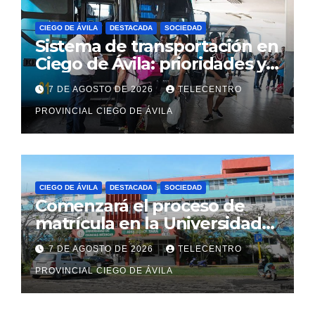
CIEGO DE ÁVILA
DESTACADA
SOCIEDAD
Sistema de transportación en
Ciego de Ávila: prioridades y
cambios para viajeros
7 DE AGOSTO DE 2026
TELECENTRO
PROVINCIAL CIEGO DE ÁVILA
CIEGO DE ÁVILA
DESTACADA
SOCIEDAD
Comenzará el proceso de
matrícula en la Universidad
de Ciencias Médicas avileña
7 DE AGOSTO DE 2026
TELECENTRO
PROVINCIAL CIEGO DE ÁVILA