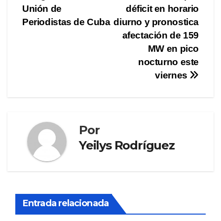
de
Unión de
déficit en horario
entradas
Periodistas de Cuba
diurno y pronostica
afectación de 159
MW en pico
nocturno este
viernes
Por
Yeilys Rodríguez
Entrada relacionada