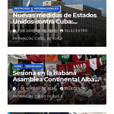
DESTACADA
INTERNACIONALES
Nuevas medidas de Estados
Unidos contra Cuba:
Washington apunta a la
7 DE AGOSTO DE 2026
TELECENTRO
cooperación militar con Rusia
y China
PROVINCIAL CIEGO DE ÁVILA
CUBA
DESTACADA
Sesiona en la Habana
Asamblea Continental Alba
Movimientos
7 DE AGOSTO DE 2026
TELECENTRO
PROVINCIAL CIEGO DE ÁVILA