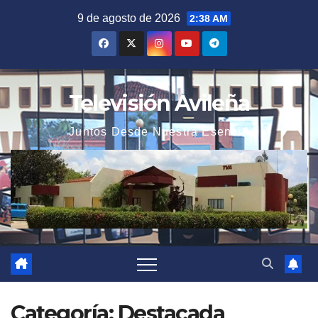
Saltar
9 de agosto de 2026
2:38 AM
al
contenido
Televisión Avileña
Juntos Desde Nuestra Esencia
Categoría:
Destacada