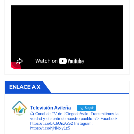
ENLACE A X
Televisión Avileña
Seguir
📺 Canal de TV de #CiegodeÁvila. Transmitimos la
verdad y el sentir de nuestro pueblo. 👉 Facebook:
https://t.co/biChOnzGS2 Instagram:
https://t.co/hjNNoiy1z5