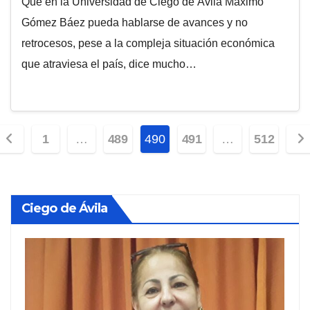
Que en la Universidad de Ciego de Ávila Máximo
Gómez Báez pueda hablarse de avances y no
retrocesos, pese a la compleja situación económica
que atraviesa el país, dice mucho…
Paginación
1
…
489
490
491
…
512
de
entradas
Ciego de Ávila