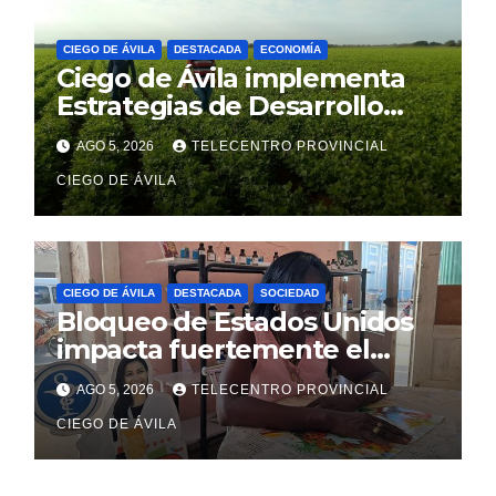
CIEGO DE ÁVILA
DESTACADA
ECONOMÍA
Ciego de Ávila implementa
Estrategias de Desarrollo
Municipal en sus diez
AGO 5, 2026
TELECENTRO PROVINCIAL
territorios
CIEGO DE ÁVILA
CIEGO DE ÁVILA
DESTACADA
SOCIEDAD
Bloqueo de Estados Unidos
impacta fuertemente el
acceso a medicamentos
AGO 5, 2026
TELECENTRO PROVINCIAL
esenciales
CIEGO DE ÁVILA