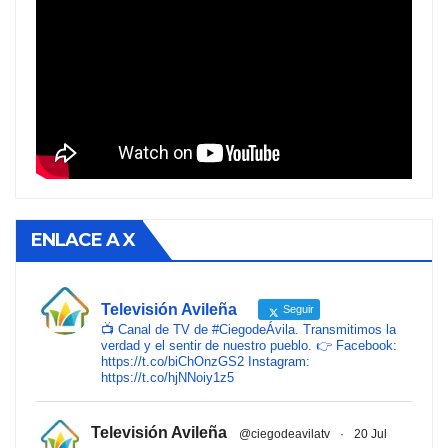
ENLACE A X
Televisión Avileña
Seguir
📺 Canal de TV de #CiegodeÁvila. Transmitimos la
verdad y el sentir de nuestro pueblo. 👉 Facebook:
https://t.co/biChOnzGS2 Instagram:
https://t.co/hjNNoiy1z5
Televisión Avileña
@ciegodeavilatv
·
20 Jul