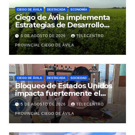
CIEGO DE ÁVILA
DESTACADA
ECONOMÍA
Ciego de Ávila implementa
Estrategias de Desarrollo
Municipal en sus diez
5 DE AGOSTO DE 2026
TELECENTRO
territorios
PROVINCIAL CIEGO DE ÁVILA
CIEGO DE ÁVILA
DESTACADA
SOCIEDAD
Bloqueo de Estados Unidos
impacta fuertemente el
acceso a medicamentos
5 DE AGOSTO DE 2026
TELECENTRO
esenciales
PROVINCIAL CIEGO DE ÁVILA