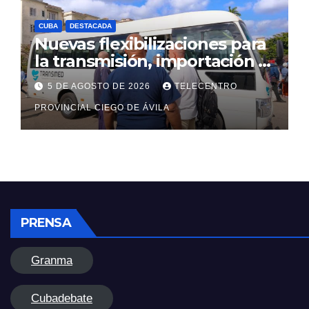
CUBA
DESTACADA
Nuevas flexibilizaciones para
la transmisión, importación y
comercialización de
5 DE AGOSTO DE 2026
TELECENTRO
vehículos en Cuba
PROVINCIAL CIEGO DE ÁVILA
PRENSA
Granma
Cubadebate