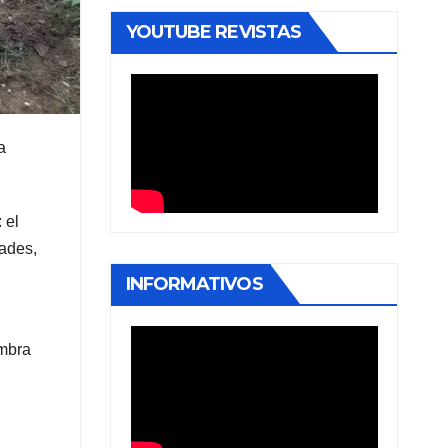
YOUTUBE REVISTAS
a
 el
dades,
INFORMATIVOS
embra