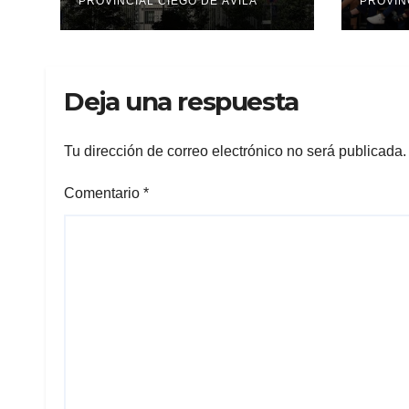
a la cooperación
PROVINCIAL CIEGO DE ÁVILA
PROVIN
militar con Rusia y
China
Deja una respuesta
Tu dirección de correo electrónico no será publicada.
Comentario
*