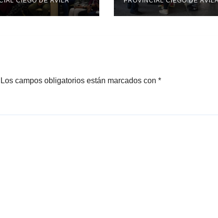
CIAL CIEGO DE ÁVILA
cambios para
PROVINCIAL CIEGO DE ÁVIL
viajeros
Los campos obligatorios están marcados con
*