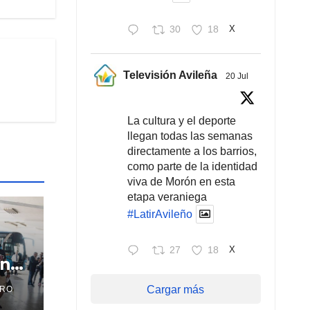
30
18
X
Televisión Avileña
20 Jul
La cultura y el deporte
llegan todas las semanas
directamente a los barrios,
como parte de la identidad
viva de Morón en esta
etapa veraniega
#LatirAvileño
27
18
X
en
Cargar más
TRO