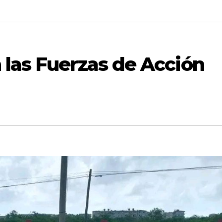
 las Fuerzas de Acción
CIEGO DE ÁVILA
DESTACADA
CIEGO DE ÁVILA
SOCIEDAD
SOCIEDAD
Sistema de
Comenz
transportació
proces