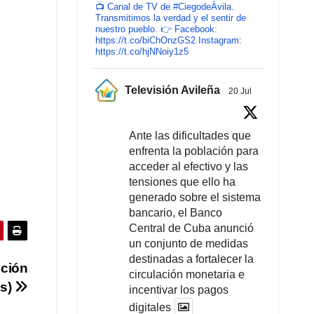
📺 Canal de TV de #CiegodeÁvila.
Transmitimos la verdad y el sentir de
nuestro pueblo. 👉 Facebook:
https://t.co/biChOnzGS2 Instagram:
https://t.co/hjNNoiy1z5
Televisión Avileña
20 Jul
Ante las dificultades que
enfrenta la población para
acceder al efectivo y las
tensiones que ello ha
generado sobre el sistema
bancario, el Banco
Central de Cuba anunció
un conjunto de medidas
destinadas a fortalecer la
nción
circulación monetaria e
os)
incentivar los pagos
digitales