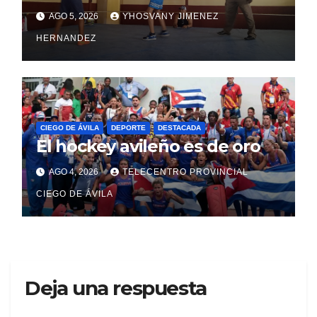
AGO 5, 2026
YHOSVANY JIMENEZ
HERNANDEZ
CIEGO DE ÁVILA
DEPORTE
DESTACADA
El hockey avileño es de oro
AGO 4, 2026
TELECENTRO PROVINCIAL
CIEGO DE ÁVILA
Deja una respuesta