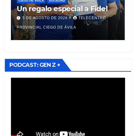
Ciego de Ávila i
IEDAD
special a Fidel
Estrategias de De
Municipal en sus 
 2026
TELECENTRO
5 DE AGOSTO DE 2026
territorios
 DE ÁVILA
PROVINCIAL CIEGO DE ÁVILA
PODCAST: GEN Z +