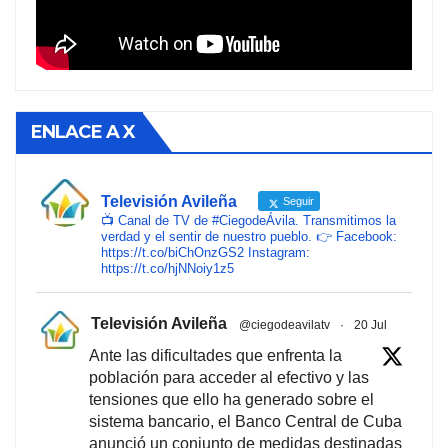
ENLACE A X
Televisión Avileña
Seguir
📺 Canal de TV de #CiegodeÁvila. Transmitimos la
verdad y el sentir de nuestro pueblo. 👉 Facebook:
https://t.co/biChOnzGS2 Instagram:
https://t.co/hjNNoiy1z5
Televisión Avileña
@ciegodeavilatv
·
20 Jul
Ante las dificultades que enfrenta la
población para acceder al efectivo y las
tensiones que ello ha generado sobre el
sistema bancario, el Banco Central de Cuba
anunció un conjunto de medidas destinadas