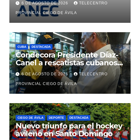
6 DE AGOSTO DE 2026
TELECENTRO
PROVINCIAL CIEGO DE ÁVILA
CUBA
DESTACADA
Condecora Presidente Díaz-
Canel a rescatistas cubanos
que ayudaron en Venezuela
6 DE AGOSTO DE 2026
TELECENTRO
PROVINCIAL CIEGO DE ÁVILA
CIEGO DE ÁVILA
DEPORTE
DESTACADA
Nuevo triunfo para el hockey
avileño en Santo Domingo