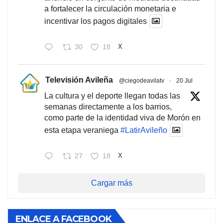
a fortalecer la circulación monetaria e
incentivar los pagos digitales
30
18
X
Televisión Avileña
@ciegodeavilatv
·
20 Jul
La cultura y el deporte llegan todas las
semanas directamente a los barrios,
como parte de la identidad viva de Morón en
esta etapa veraniega
#LatirAvileño
27
18
X
Cargar más
ENLACE A FACEBOOK