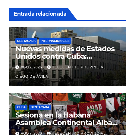
Entrada relacionada
DESTACADA
INTERNACIONALES
Nuevas medidas de Estados
Unidos contra Cuba:
Washington apunta a la
AGO 7, 2026
TELECENTRO PROVINCIAL
cooperación militar con Rusia
y China
CIEGO DE ÁVILA
CUBA
DESTACADA
Sesiona en la Habana
Asamblea Continental Alba
Movimientos
AGO 7, 2026
TELECENTRO PROVINCIAL