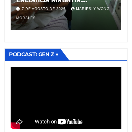
beneficios y cuidados
Dom
7 DE AGOSTO DE 2026
MARIESLY WONG
6 DE
esenciales en recién nacidos
MORALES
PROVINC
pretérmino
PODCAST: GEN Z +