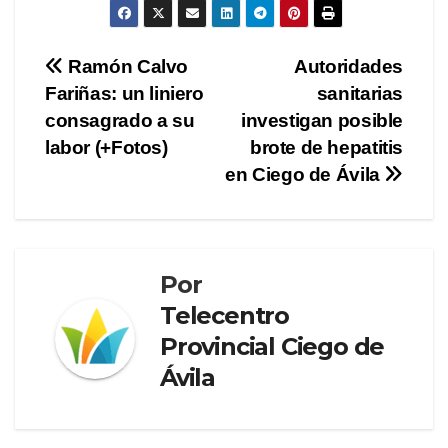
Navegación
Ramón Calvo
Autoridades
Fariñas: un liniero
sanitarias
de
consagrado a su
investigan posible
entradas
labor (+Fotos)
brote de hepatitis
en Ciego de Ávila
Por
Telecentro
Provincial Ciego de
Ávila