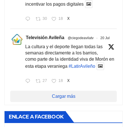
incentivar los pagos digitales
30
18
X
Televisión Avileña
@ciegodeavilatv
·
20 Jul
La cultura y el deporte llegan todas las
semanas directamente a los barrios,
como parte de la identidad viva de Morón en
esta etapa veraniega
#LatirAvileño
27
18
X
Cargar más
ENLACE A FACEBOOK