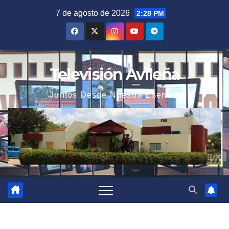
Saltar
7 de agosto de 2026
2:28 PM
al
contenido
Televisión Avileña
Juntos Desde Nuestra Esencia