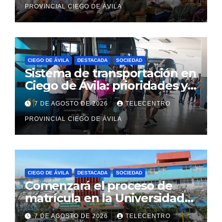
PROVINCIAL CIEGO DE ÁVILA
CIEGO DE ÁVILA
DESTACADA
SOCIEDAD
Sistema de transportación en
Ciego de Ávila: prioridades y
cambios para viajeros
7 DE AGOSTO DE 2026
TELECENTRO
PROVINCIAL CIEGO DE ÁVILA
CIEGO DE ÁVILA
DESTACADA
SOCIEDAD
Comenzará el proceso de
matrícula en la Universidad
de Ciencias Médicas avileña
7 DE AGOSTO DE 2026
TELECENTRO