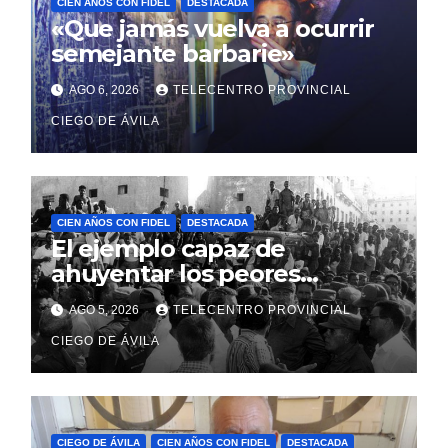
CIEN AÑOS CON FIDEL
DESTACADA
«Que jamás vuelva a ocurrir
semejante barbarie»
AGO 6, 2026
TELECENTRO PROVINCIAL
CIEGO DE ÁVILA
CIEN AÑOS CON FIDEL
DESTACADA
El ejemplo capaz de
ahuyentar los peores
presagios
AGO 5, 2026
TELECENTRO PROVINCIAL
CIEGO DE ÁVILA
CIEGO DE ÁVILA
CIEN AÑOS CON FIDEL
DESTACADA