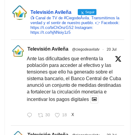
Televisión Avileña
Seguir
📺 Canal de TV de #CiegodeÁvila. Transmitimos la
verdad y el sentir de nuestro pueblo. 👉 Facebook:
https://t.co/biChOnzGS2 Instagram:
https://t.co/hjNNoiy1z5
Televisión Avileña
@ciegodeavilatv
·
20 Jul
Ante las dificultades que enfrenta la
población para acceder al efectivo y las
tensiones que ello ha generado sobre el
sistema bancario, el Banco Central de Cuba
anunció un conjunto de medidas destinadas
a fortalecer la circulación monetaria e
incentivar los pagos digitales
30
18
X
Televisión Avileña