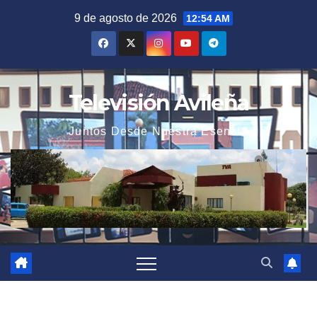
Saltar
9 de agosto de 2026
12:54 AM
al
contenido
Televisión Avileña
Juntos Desde Nuestra Esencia