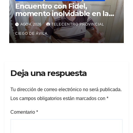
Encuentro con Fidel,
momento inolvidable en la
vida de Élido Pérez
AGO 4, 2026
TELECENTRO PROVINCIAL
CIEGO DE ÁVILA
Deja una respuesta
Tu dirección de correo electrónico no será publicada.
Los campos obligatorios están marcados con
*
Comentario
*