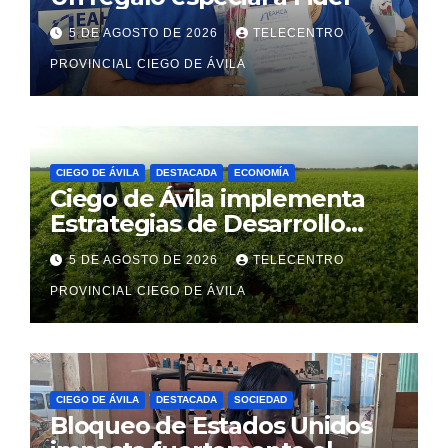
5 DE AGOSTO DE 2026
TELECENTRO
PROVINCIAL CIEGO DE ÁVILA
CIEGO DE ÁVILA
DESTACADA
ECONOMÍA
Ciego de Ávila implementa
Estrategias de Desarrollo
Municipal en sus diez
5 DE AGOSTO DE 2026
TELECENTRO
territorios
PROVINCIAL CIEGO DE ÁVILA
CIEGO DE ÁVILA
DESTACADA
SOCIEDAD
Bloqueo de Estados Unidos