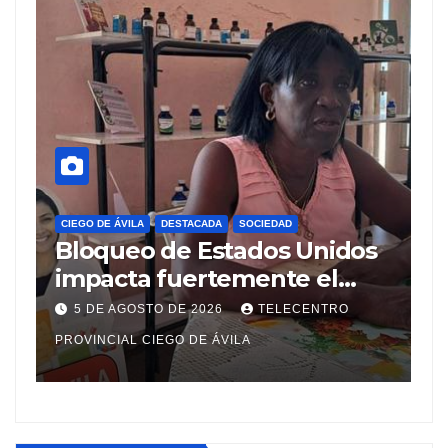
CIEGO DE ÁVILA
DESTACADA
SOCIEDAD
C
Bloqueo de Estados Unidos
C
impacta fuertemente el
a
acceso a medicamentos
M
5 DE AGOSTO DE 2026
TELECENTRO
esenciales
M
PROVINCIAL CIEGO DE ÁVILA
M