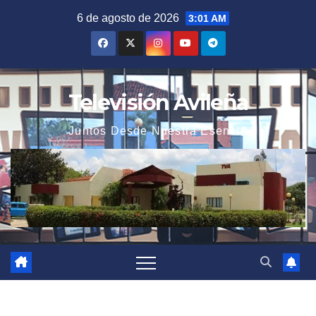
Saltar
6 de agosto de 2026
3:01 AM
al
contenido
Televisión Avileña
Juntos Desde Nuestra Esencia