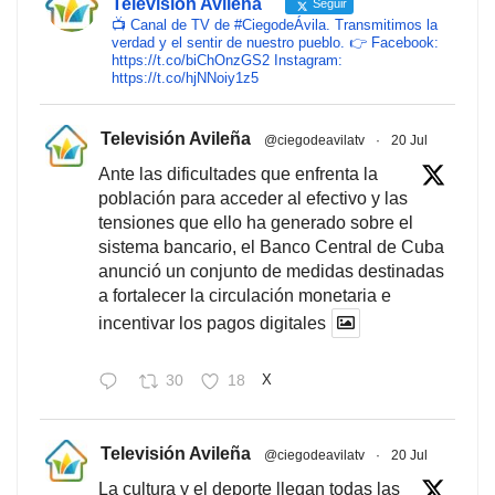
Televisión Avileña
Seguir
📺 Canal de TV de #CiegodeÁvila. Transmitimos la
verdad y el sentir de nuestro pueblo. 👉 Facebook:
https://t.co/biChOnzGS2 Instagram:
https://t.co/hjNNoiy1z5
Televisión Avileña
@ciegodeavilatv
·
20 Jul
Ante las dificultades que enfrenta la
población para acceder al efectivo y las
tensiones que ello ha generado sobre el
sistema bancario, el Banco Central de Cuba
anunció un conjunto de medidas destinadas
a fortalecer la circulación monetaria e
incentivar los pagos digitales
30
18
X
Televisión Avileña
@ciegodeavilatv
·
20 Jul
La cultura y el deporte llegan todas las