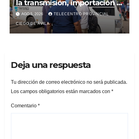
la transmisión, importación y
comercialización de
AGO 5, 2026
TELECENTRO PROVINCIAL
vehículos en Cuba
CIEGO DE ÁVILA
Deja una respuesta
Tu dirección de correo electrónico no será publicada.
Los campos obligatorios están marcados con
*
Comentario
*