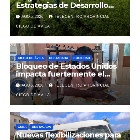
Estrategias de Desarrollo
Municipal en sus diez
AGO 5, 2026
TELECENTRO PROVINCIAL
territorios
CIEGO DE ÁVILA
CIEGO DE ÁVILA
DESTACADA
SOCIEDAD
Bloqueo de Estados Unidos
impacta fuertemente el
acceso a medicamentos
AGO 5, 2026
TELECENTRO PROVINCIAL
esenciales
CIEGO DE ÁVILA
CUBA
DESTACADA
Nuevas flexibilizaciones para