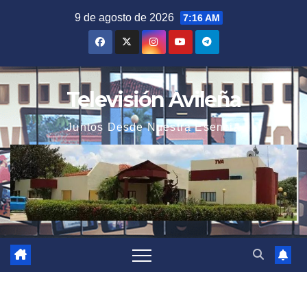
Saltar
9 de agosto de 2026
7:16 AM
al
contenido
Televisión Avileña
Juntos Desde Nuestra Esencia