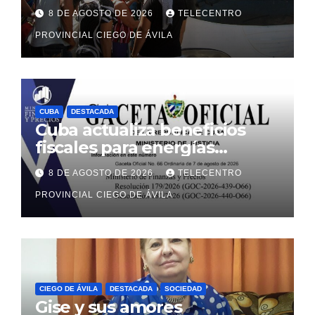
8 DE AGOSTO DE 2026
TELECENTRO
PROVINCIAL CIEGO DE ÁVILA
CUBA
DESTACADA
Cuba actualiza beneficios
fiscales para energías
renovables con alcance a
8 DE AGOSTO DE 2026
TELECENTRO
sectores estatal y no estatal
PROVINCIAL CIEGO DE ÁVILA
CIEGO DE ÁVILA
DESTACADA
SOCIEDAD
Gise y sus amores