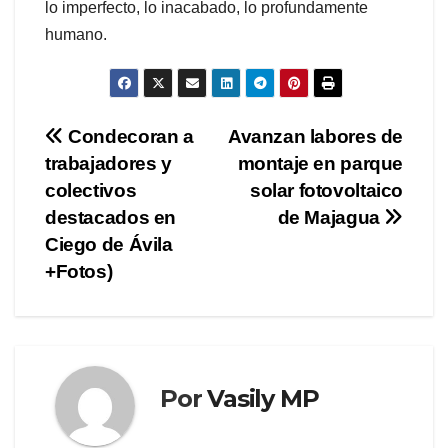
lo imperfecto, lo inacabado, lo profundamente
humano.
Navegación
Condecoran a
Avanzan labores de
trabajadores y
montaje en parque
de
colectivos
solar fotovoltaico
entradas
destacados en
de Majagua
Ciego de Ávila
+Fotos)
Por
Vasily MP