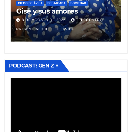
Sistema de transp
ADA
SOCIEDAD
amores
en Ciego de Ávila:
prioridades y camb
2026
TELECENTRO
7 DE AGOSTO DE 2026
T
viajeros
E ÁVILA
PROVINCIAL CIEGO DE ÁVILA
PODCAST: GEN Z +