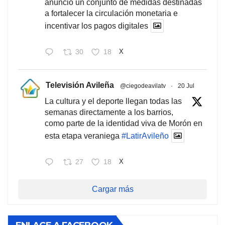
anunció un conjunto de medidas destinadas
a fortalecer la circulación monetaria e
incentivar los pagos digitales
30
18
X
Televisión Avileña
@ciegodeavilatv
·
20 Jul
La cultura y el deporte llegan todas las
semanas directamente a los barrios,
como parte de la identidad viva de Morón en
esta etapa veraniega
#LatirAvileño
27
18
X
Cargar más